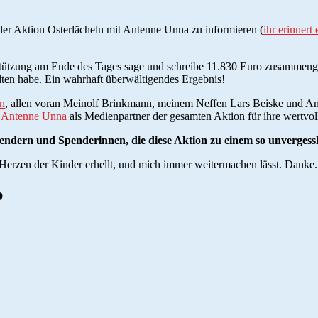
der Aktion Osterlächeln mit Antenne Unna zu informieren (
ihr erinnert
erstützung am Ende des Tages sage und schreibe 11.830 Euro zusamme
alten habe. Ein wahrhaft überwältigendes Ergebnis!
n
, allen voran Meinolf Brinkmann, meinem Neffen Lars Beiske und And
h
Antenne Unna
als Medienpartner der gesamten Aktion für ihre wertvo
endern und Spenderinnen, die diese Aktion zu einem so unvergess
 Herzen der Kinder erhellt, und mich immer weitermachen lässt. Danke.
p